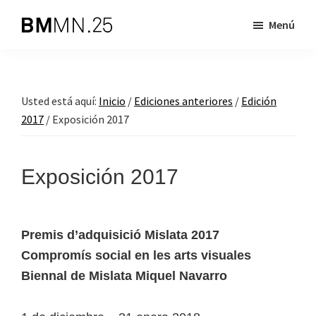
Saltar
Saltar
Menú
al
al
Biennal
BMMN
contenido
pie
de
es
principal
de
Mislata
Miquel
una
página
Usted está aquí:
Inicio
/
Ediciones anteriores
/
Edición
Navarro
iniciativa
2017
/
Exposición 2017
dirigida
a
apoyar
Exposición 2017
la
creación
artística
Premis d’adquisició Mislata 2017
contemporánea
Compromís social en les arts visuales
Biennal de Mislata Miquel Navarro