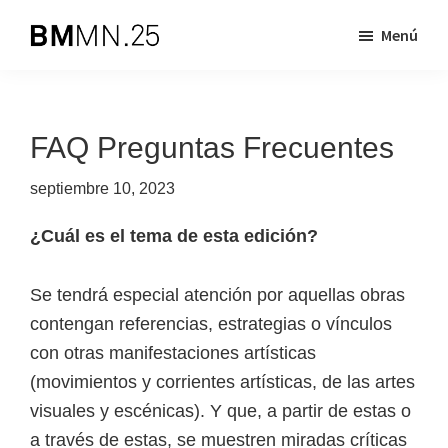
Saltar
Saltar
Menú
al
al
Biennal
BMMN
contenido
pie
de
es
principal
de
Mislata
Miquel
una
página
FAQ Preguntas Frecuentes
Navarro
iniciativa
dirigida
septiembre 10, 2023
a
¿Cuál es el tema de esta edición?
apoyar
la
Se tendrá especial atención por aquellas obras
creación
contengan referencias, estrategias o vínculos
artística
con otras manifestaciones artísticas
contemporánea
(movimientos y corrientes artísticas, de las artes
visuales y escénicas). Y que, a partir de estas o
a través de estas, se muestren miradas críticas