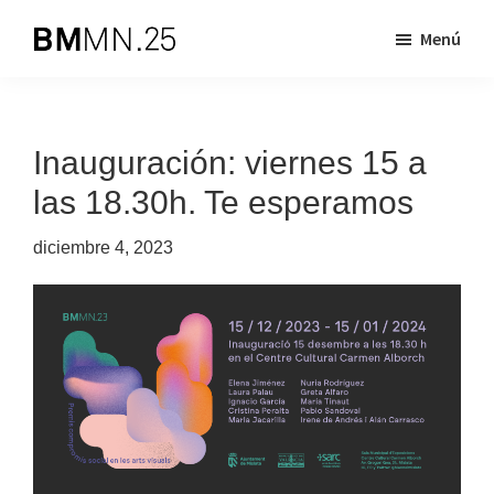
Saltar
Saltar
Menú
al
al
Biennal
BMMN
contenido
pie
de
es
principal
de
Mislata
Miquel
una
página
Inauguración: viernes 15 a
Navarro
iniciativa
las 18.30h. Te esperamos
dirigida
a
diciembre 4, 2023
apoyar
la
creación
artística
contemporánea