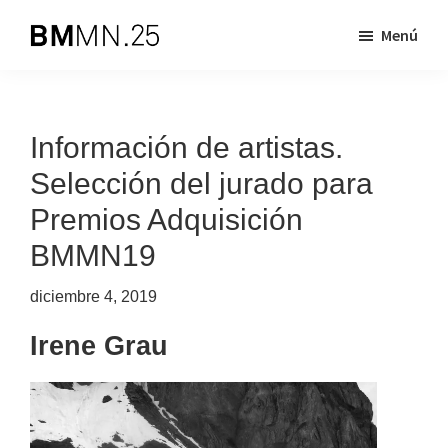
Saltar
Saltar
Menú
al
al
Biennal
BMMN
contenido
pie
de
es
principal
de
Mislata
Miquel
una
página
Información de artistas.
Navarro
iniciativa
Selección del jurado para
dirigida
Premios Adquisición
a
apoyar
BMMN19
la
diciembre 4, 2019
creación
artística
Irene Grau
contemporánea