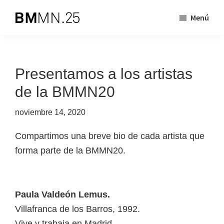
Saltar
Saltar
Menú
al
al
Biennal
BMMN
contenido
pie
de
es
principal
de
Mislata
Miquel
una
página
Presentamos a los artistas
Navarro
iniciativa
de la BMMN20
dirigida
a
noviembre 14, 2020
apoyar
la
Compartimos una breve bio de cada artista que
creación
forma parte de la BMMN20.
artística
contemporánea
Paula Valdeón Lemus.
Villafranca de los Barros, 1992.
Vive y trabaja en Madrid.