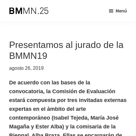
Saltar
Saltar
Menú
al
al
Biennal
BMMN
contenido
pie
de
es
principal
de
Mislata
Miquel
una
página
Presentamos al jurado de la
Navarro
iniciativa
BMMN19
dirigida
a
agosto 26, 2019
apoyar
la
De acuerdo con las bases de la
creación
convocatoria, la Comisión de Evaluación
artística
estará compuesta por tres invitadas externas
contemporánea
expertas en el ámbito del arte
contemporáneo (Isabel Tejeda, María José
Magaña y Ester Alba) y la comisaria de la
Biennal, Alba Braza. Ellas se encargarán de