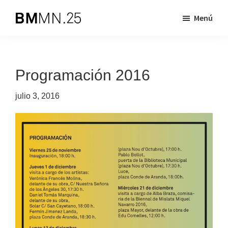
Saltar
Saltar
Menú
al
al
Biennal
BMMN
contenido
pie
de
es
principal
de
Mislata
Miquel
una
página
Programación 2016
Navarro
iniciativa
dirigida
julio 3, 2016
a
apoyar
la
creación
artística
contemporánea