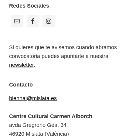
Footer
Redes Sociales
Si quieres que te avisemos cuando abramos
convocatoria puedes apuntarte a nuestra
newsletter
.
Contacto
biennal@mislata.es
Centre Cultural Carmen Alborch
avda Gregrorio Gea, 34
46920 Mislata (València)